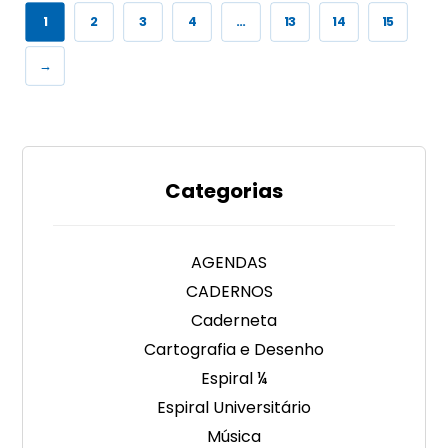
1
2
3
4
…
13
14
15
→
Categorias
AGENDAS
CADERNOS
Caderneta
Cartografia e Desenho
Espiral ¼
Espiral Universitário
Música