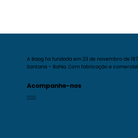
A Baag foi fundada em 23 de novembro de 1971
Santana – Bahia. Com fabricação e comerciali
Acompanhe-nos