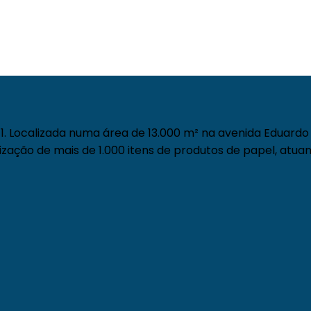
. Localizada numa área de 13.000 m² na avenida Eduardo 
zação de mais de 1.000 itens de produtos de papel, atuan