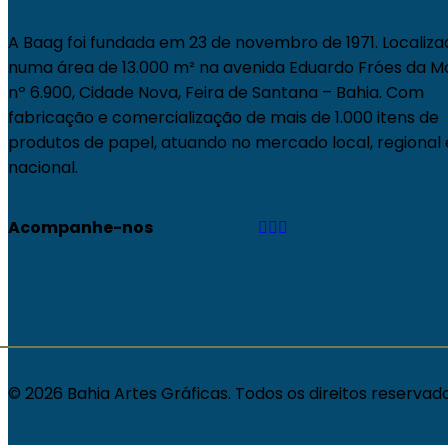
A Baag foi fundada em 23 de novembro de 1971. Localiza
numa área de 13.000 m² na avenida Eduardo Fróes da M
nº 6.900, Cidade Nova, Feira de Santana – Bahia. Com
fabricação e comercialização de mais de 1.000 itens de
produtos de papel, atuando no mercado local, regional 
nacional.
Acompanhe-nos
© 2026 Bahia Artes Gráficas. Todos os direitos reservado