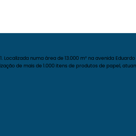
. Localizada numa área de 13.000 m² na avenida Eduardo 
zação de mais de 1.000 itens de produtos de papel, atuan