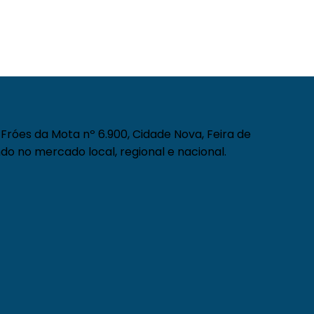
Fróes da Mota nº 6.900, Cidade Nova, Feira de
do no mercado local, regional e nacional.