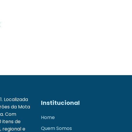
E
. Localizada
Institucional
Fróes da Mota
ia. Com
Home
 itens de
Quem Somos
 regional e