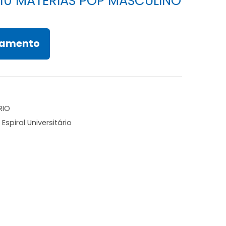
 10 MATÉRIAS POP MASCULINO
rçamento
RIO
,
Espiral Universitário