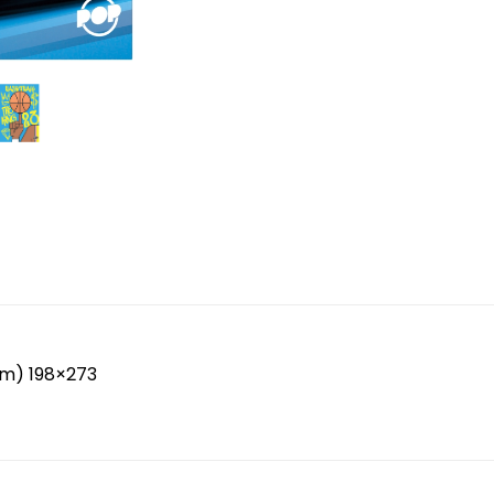
mm) 198×273