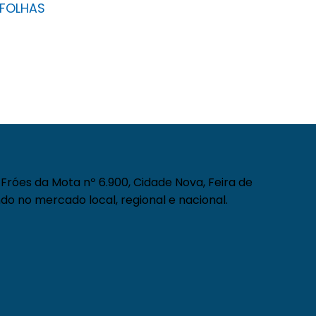
FOLHAS
Fróes da Mota nº 6.900, Cidade Nova, Feira de
do no mercado local, regional e nacional.