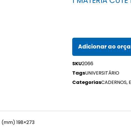
1 MATÉRIA CUTE 
Adicionar ao orç
SKU
2066
Tags
UNIVERSITÁRIO
Categorias
CADERNOS
,
E
to (mm) 198×273