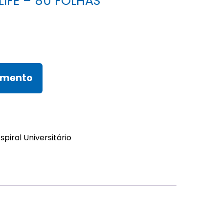
LIFE – 80 FOLHAS
amento
spiral Universitário