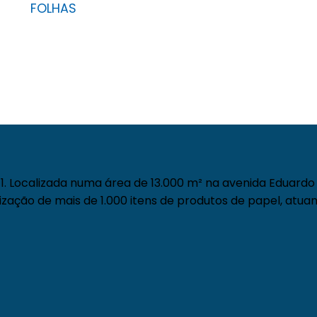
FOLHAS
. Localizada numa área de 13.000 m² na avenida Eduardo 
zação de mais de 1.000 itens de produtos de papel, atuan