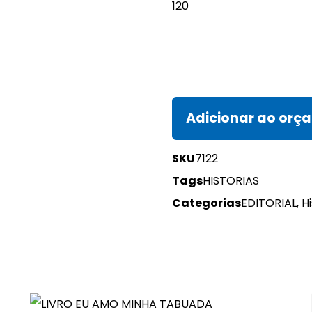
120
Adicionar ao orç
SKU
7122
Tags
HISTORIAS
Categorias
EDITORIAL
,
Hi