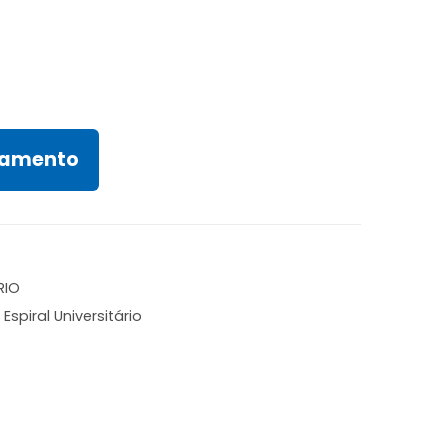
rçamento
RIO
,
Espiral Universitário