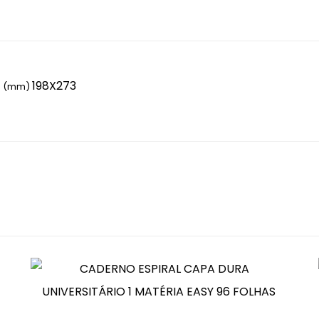
198X273
to (mm)