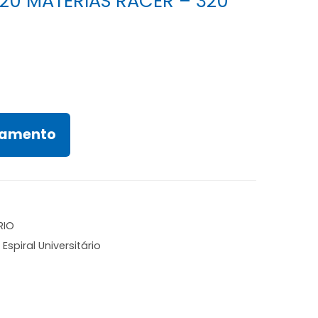
 20 MATÉRIAS RACER – 320
rçamento
RIO
,
Espiral Universitário