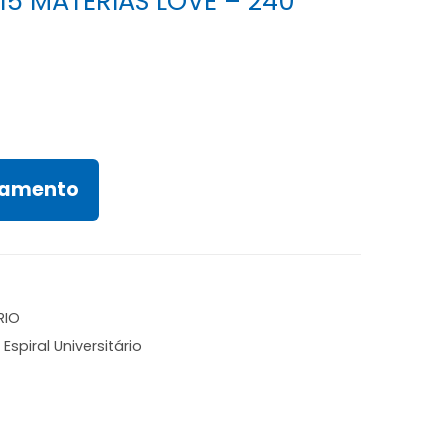
15 MATÉRIAS LOVE – 240
rçamento
RIO
,
Espiral Universitário