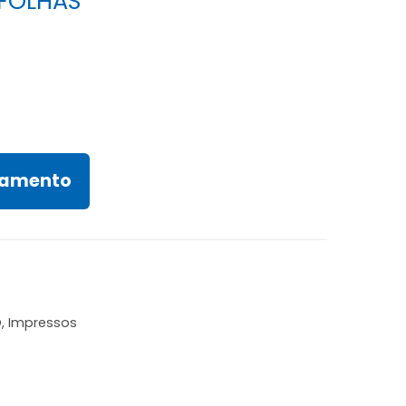
 FOLHAS
rçamento
O
,
Impressos