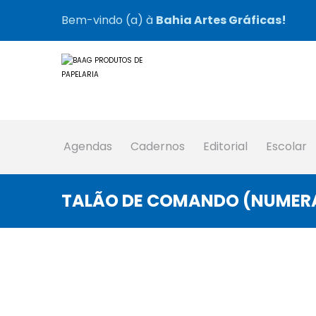
Bem-vindo (a) à
Bahia Artes Gráficas!
Agendas
Cadernos
Editorial
Escolar
TALÃO DE COMANDO (NUMERA