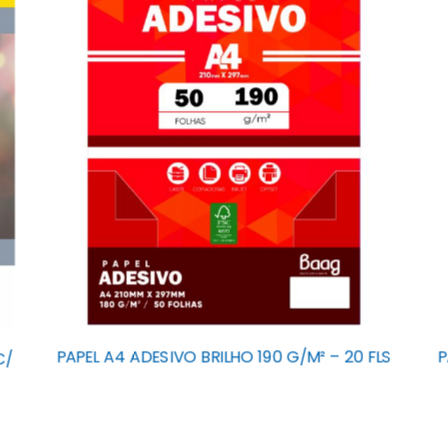
PAPEL A4 ADESIVO BRILHO 190 G/M² – 20 FLS
P
C/