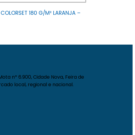
 COLORSET 180 G/M² LARANJA –
ota nº 6.900, Cidade Nova, Feira de
ado local, regional e nacional.