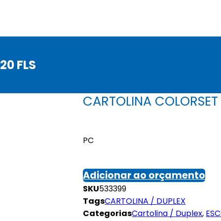
20 FLS
CARTOLINA COLORSET P
PC
Adicionar ao orçamento
SKU
533399
Tags
CARTOLINA / DUPLEX
Categorias
Cartolina / Duplex
,
ESC