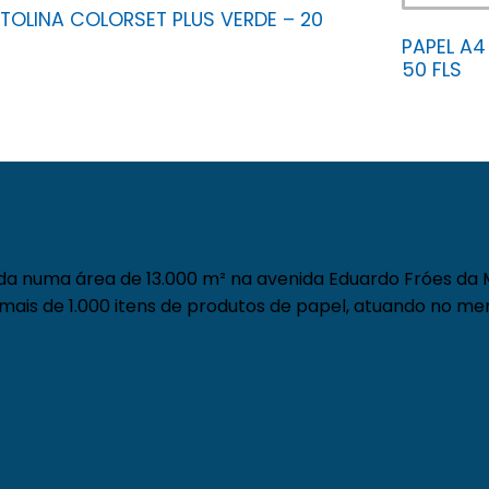
TOLINA COLORSET PLUS VERDE – 20
PAPEL A4
50 FLS
da numa área de 13.000 m² na avenida Eduardo Fróes da M
ais de 1.000 itens de produtos de papel, atuando no merc