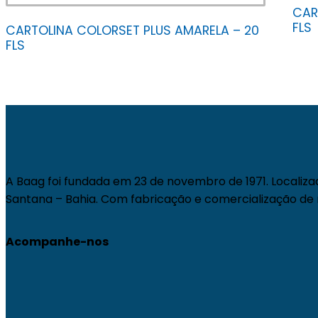
CAR
FLS
CARTOLINA COLORSET PLUS AMARELA – 20
FLS
A Baag foi fundada em 23 de novembro de 1971. Localiza
Santana – Bahia. Com fabricação e comercialização de m
Acompanhe-nos