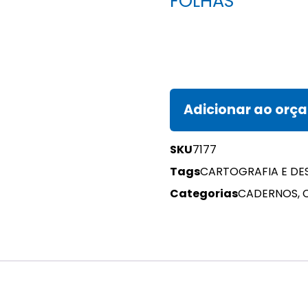
FOLHAS
Adicionar ao orç
SKU
7177
Tags
CARTOGRAFIA E DE
Categorias
CADERNOS
,