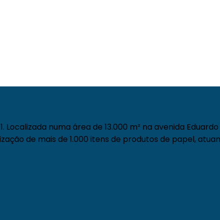
. Localizada numa área de 13.000 m² na avenida Eduardo 
zação de mais de 1.000 itens de produtos de papel, atuan