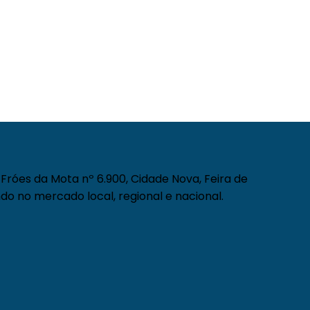
Fróes da Mota nº 6.900, Cidade Nova, Feira de
do no mercado local, regional e nacional.