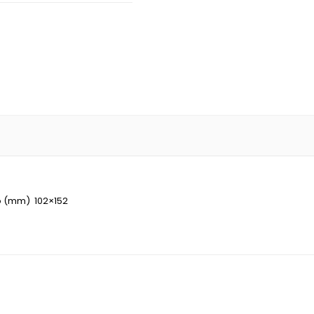
to (mm)
102×152