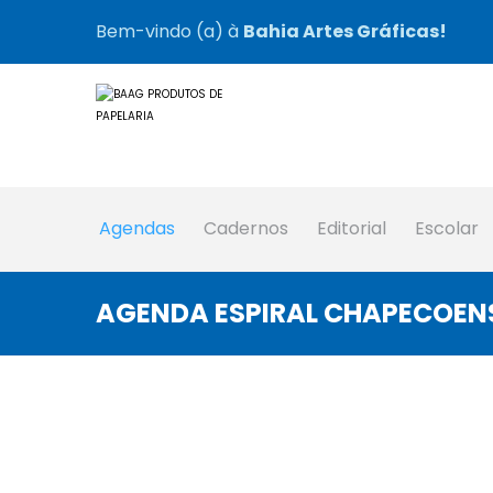
Bem-vindo (a) à
Bahia Artes Gráficas!
Agendas
Cadernos
Editorial
Escolar
AGENDA ESPIRAL CHAPECOENS