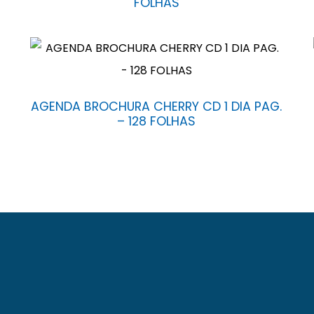
FOLHAS
AGENDA BROCHURA CHERRY CD 1 DIA PAG.
– 128 FOLHAS
. Localizada numa área de 13.000 m² na avenida Eduardo 
zação de mais de 1.000 itens de produtos de papel, atuan